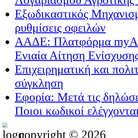
Εξωδικαστικός Μηχανισμ
ρυθμίσεις οφειλών
ΑΑΔΕ: Πλατφόρμα myAGR
Ενιαία Αίτηση Ενίσχυση
Επιχειρηματική και πολι
σύγκληση
Εφορία: Μετά τις δηλώσε
Ποιοι κωδικοί ελέγχοντα
copyright © 2026