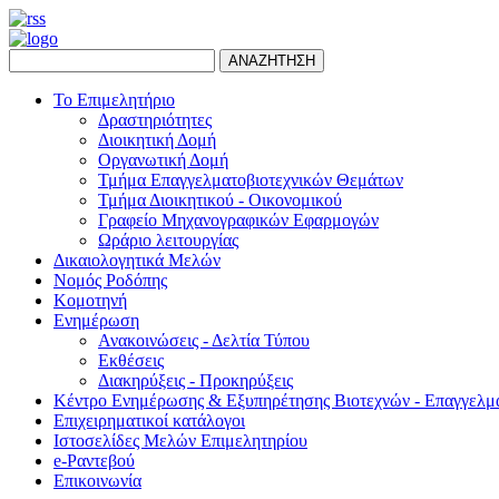
ΑΝΑΖΗΤΗΣΗ
Το Επιμελητήριο
Δραστηριότητες
Διοικητική Δομή
Οργανωτική Δομή
Τμήμα Επαγγελματοβιοτεχνικών Θεμάτων
Τμήμα Διοικητικού - Οικονομικού
Γραφείο Μηχανογραφικών Εφαρμογών
Ωράριο λειτουργίας
Δικαιολογητικά Μελών
Νομός Ροδόπης
Κομοτηνή
Ενημέρωση
Ανακοινώσεις - Δελτία Τύπου
Εκθέσεις
Διακηρύξεις - Προκηρύξεις
Κέντρο Ενημέρωσης & Εξυπηρέτησης Βιοτεχνών - Επαγγελμ
Επιχειρηματικοί κατάλογοι
Ιστοσελίδες Μελών Επιμελητηρίου
e-Ραντεβού
Επικοινωνία