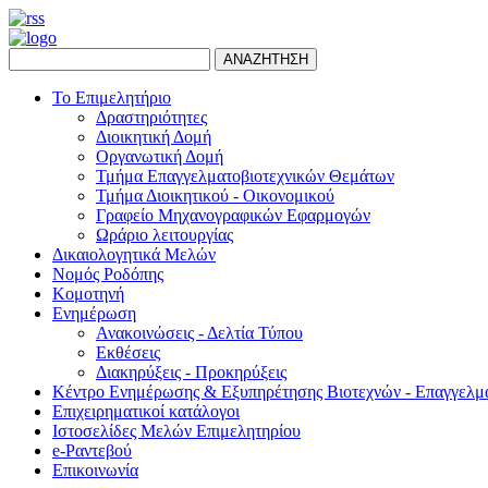
ΑΝΑΖΗΤΗΣΗ
Το Επιμελητήριο
Δραστηριότητες
Διοικητική Δομή
Οργανωτική Δομή
Τμήμα Επαγγελματοβιοτεχνικών Θεμάτων
Τμήμα Διοικητικού - Οικονομικού
Γραφείο Μηχανογραφικών Εφαρμογών
Ωράριο λειτουργίας
Δικαιολογητικά Μελών
Νομός Ροδόπης
Κομοτηνή
Ενημέρωση
Ανακοινώσεις - Δελτία Τύπου
Εκθέσεις
Διακηρύξεις - Προκηρύξεις
Κέντρο Ενημέρωσης & Εξυπηρέτησης Βιοτεχνών - Επαγγελμ
Επιχειρηματικοί κατάλογοι
Ιστοσελίδες Μελών Επιμελητηρίου
e-Ραντεβού
Επικοινωνία