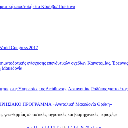
ματική αποστολή στο Κόσοβο/ Πρίστινα
World Congress 2017
ηματοδοτικής ενίσχυσης επενδυτικών σχεδίων Καινοτομίας, Έρευνα
ή Μακεδονία
ητας στις Υπηρεσίες της Διεύθυνσης Αστυνομίας Ροδόπης για το έτος
ΣΙΑΚΟ ΠΡΟΓΡΑΜΜΑ «Ανατολική Μακεδονία Θράκη»
 γεωθερμίας σε αστικές, αγροτικές και βιομηχανικές περιοχές»
«
‹
11
12
13
14
15
16
17
18
19
20
21
›
»