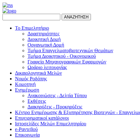
ΑΝΑΖΗΤΗΣΗ
Το Επιμελητήριο
Δραστηριότητες
Διοικητική Δομή
Οργανωτική Δομή
Τμήμα Επαγγελματοβιοτεχνικών Θεμάτων
Τμήμα Διοικητικού - Οικονομικού
Γραφείο Μηχανογραφικών Εφαρμογών
Ωράριο λειτουργίας
Δικαιολογητικά Μελών
Νομός Ροδόπης
Κομοτηνή
Ενημέρωση
Ανακοινώσεις - Δελτία Τύπου
Εκθέσεις
Διακηρύξεις - Προκηρύξεις
Κέντρο Ενημέρωσης & Εξυπηρέτησης Βιοτεχνών - Επαγγελμ
Επιχειρηματικοί κατάλογοι
Ιστοσελίδες Μελών Επιμελητηρίου
e-Ραντεβού
Επικοινωνία